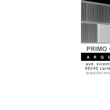
avd. vicen
46240 carl
arquitecte